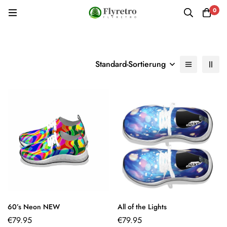
0
Standard-Sortierung
60’s Neon NEW
All of the Lights
€
79.95
€
79.95