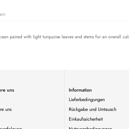
nen
cean paired with light turquoise leaves and stems for an overall cal
 7, Herren 5 / Damen 8, Herren 6 / Damen 9, Herren 7 / Damen 
men 14, Herren 12 / Damen 15
ere uns
Information
Lieferbedingungen
re uns
Rückgabe und Umtausch
Einkaufssicherheit
verfolgung
Nutzungsbedingungen