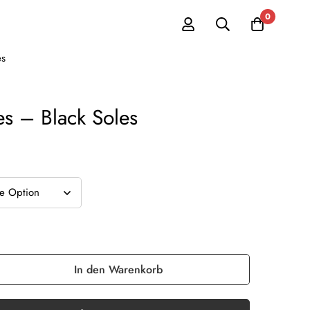
0
es
es – Black Soles
In den Warenkorb