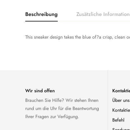
Beschreibung
Zusätzliche Informatio
This sneaker design takes the blue of?a crisp, clean o
Gewicht
1 kg
Herren 3 / Damen 6, Herren 4 / Damen
Schuhgröße
Herren 10 / Damen 13, Herren 11 / Da
Wir sind offen
Kontakti
Brauchen Sie Hilfe? Wir stehen Ihnen
Über uns
rund um die Uhr für die Beantwortung
Kontaktie
Ihrer Fragen zur Verfügung.
Befehl
Sendungs