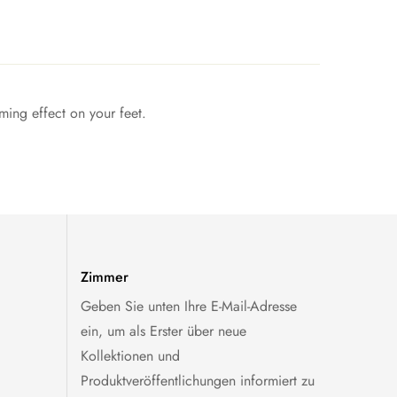
ming effect on your feet.
10, Herren 8 / Damen 11, Herren 9 / Damen 12,
Zimmer
Geben Sie unten Ihre E-Mail-Adresse
ein, um als Erster über neue
Kollektionen und
Produktveröffentlichungen informiert zu